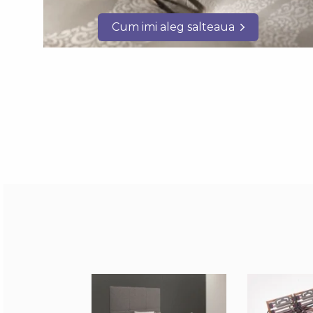
Cum imi aleg salteaua