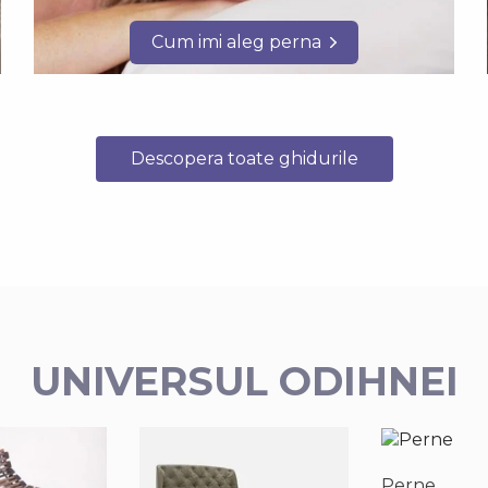
Cum imi aleg perna
Descopera toate ghidurile
UNIVERSUL ODIHNEI
Perne