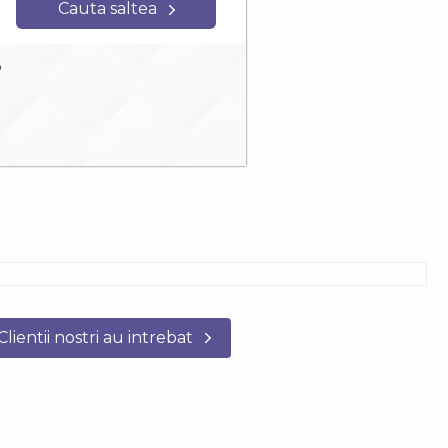
Cauta saltea
?
Clientii nostri au intrebat