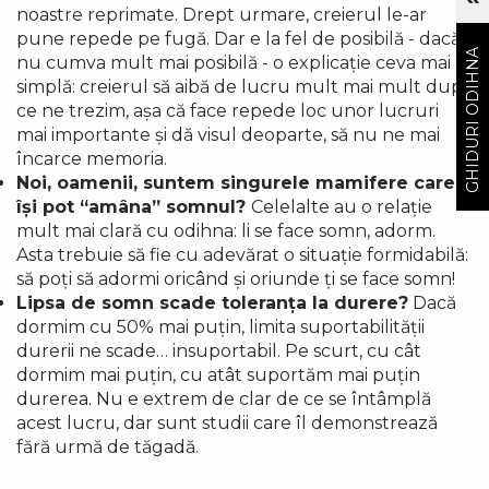
noastre reprimate. Drept urmare, creierul le-ar
pune repede pe fugă. Dar e la fel de posibilă - dacă
GHIDURI ODIHNA
nu cumva mult mai posibilă - o explicație ceva mai
simplă: creierul să aibă de lucru mult mai mult după
ce ne trezim, așa că face repede loc unor lucruri
mai importante și dă visul deoparte, să nu ne mai
încarce memoria.
Noi, oamenii, suntem singurele mamifere care
își pot “amâna” somnul?
Celelalte au o relație
mult mai clară cu odihna: li se face somn, adorm.
Asta trebuie să fie cu adevărat o situație formidabilă:
să poți să adormi oricând și oriunde ți se face somn!
Lipsa de somn scade toleranța la durere?
Dacă
dormim cu 50% mai puțin, limita suportabilității
durerii ne scade… insuportabil. Pe scurt, cu cât
dormim mai puțin, cu atât suportăm mai puțin
durerea. Nu e extrem de clar de ce se întâmplă
acest lucru, dar sunt studii care îl demonstrează
fără urmă de tăgadă.