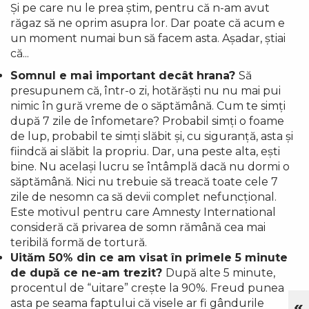
Și pe care nu le prea știm, pentru că n-am avut
răgaz să ne oprim asupra lor. Dar poate că acum e
un moment numai bun să facem asta. Așadar, știai
că...
Somnul e mai important decât hrana?
Să
presupunem că, într-o zi, hotărăști nu nu mai pui
nimic în gură vreme de o săptămână. Cum te simți
după 7 zile de înfometare? Probabil simți o foame
de lup, probabil te simți slăbit și, cu siguranță, asta și
fiindcă ai slăbit la propriu. Dar, una peste alta, ești
bine. Nu același lucru se întâmplă dacă nu dormi o
săptămână. Nici nu trebuie să treacă toate cele 7
zile de nesomn ca să devii complet nefuncțional.
Este motivul pentru care Amnesty International
consideră că privarea de somn rămână cea mai
teribilă formă de tortură.
Uităm 50% din ce am visat în primele 5 minute
de după ce ne-am trezit?
După alte 5 minute,
procentul de “uitare” crește la 90%. Freud punea
«
asta pe seama faptului că visele ar fi gândurile
Cu