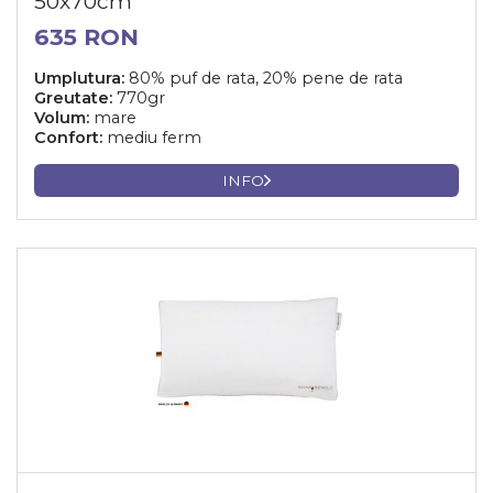
50x70cm
635 RON
Umplutura:
80% puf de rata, 20% pene de rata
Greutate:
770gr
Volum:
mare
Confort:
mediu ferm
INFO