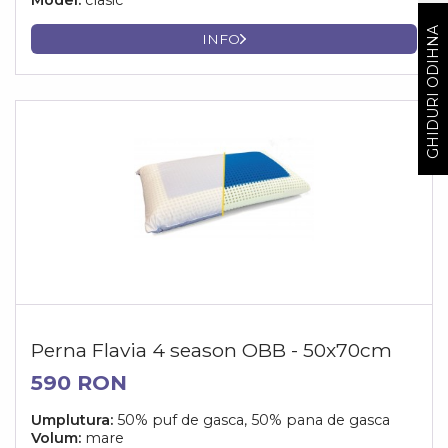
Model:
clasic
GHIDURI ODIHNA
INFO
Perna Flavia 4 season OBB - 50x70cm
590 RON
Umplutura:
50% puf de gasca, 50% pana de gasca
Volum:
mare