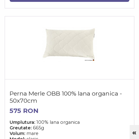
Perna Merle OBB 100% lana organica -
50x70cm
575 RON
Umplutura:
100% lana organica
Greutate:
665g
«
Cu
Volum:
mare