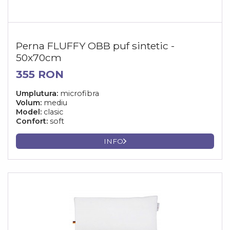
Perna FLUFFY OBB puf sintetic -
50x70cm
355 RON
Umplutura:
microfibra
Volum:
mediu
Model:
clasic
Confort:
soft
INFO