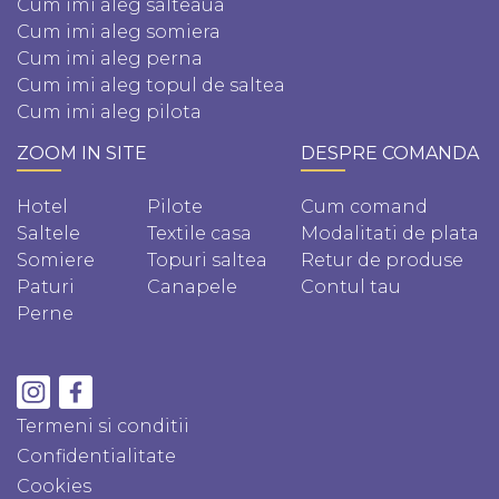
Cum imi aleg salteaua
Cum imi aleg somiera
Cum imi aleg perna
Cum imi aleg topul de saltea
Cum imi aleg pilota
ZOOM IN SITE
DESPRE COMANDA
Hotel
Pilote
Cum comand
Saltele
Textile casa
Modalitati de plata
Somiere
Topuri saltea
Retur de produse
Paturi
Canapele
Contul tau
Perne
Termeni si conditii
Confidentialitate
Cookies