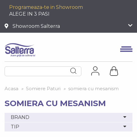
Programeaza-te in Showroom
ALEGE IN 3 PASI
Showroom Salterra
Acasa
»
Somiere Paturi
»
somiera cu mesanism
SOMIERA CU MESANISM
BRAND
TIP