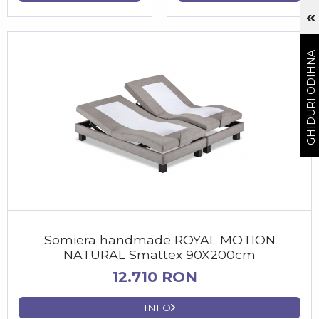
«
Cu
GHIDURI ODIHNA
Somiera handmade ROYAL MOTION
NATURAL Smattex 90X200cm
12.710 RON
INFO