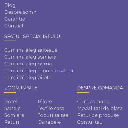
Blog
Despre somn
Garantie
Contact
SFATUL SPECIALISTULUI
Cum imi aleg salteaua
Cum imi aleg somiera
Cum imi aleg perna
Cum imi aleg topul de saltea
Cum imi aleg pilota
ZOOM IN SITE
DESPRE COMANDA
Hotel
Pilote
Cum comand
Saltele
Textile casa
Modalitati de plata
Somiere
Topuri saltea
Retur de produse
Paturi
Canapele
Contul tau