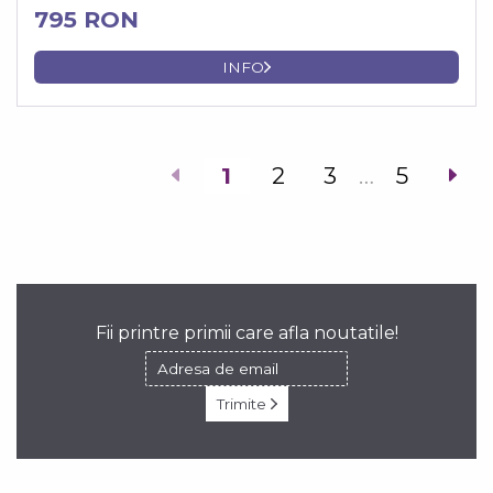
795 RON
INFO
1
2
3
…
5
Fii printre primii care afla noutatile!
Trimite