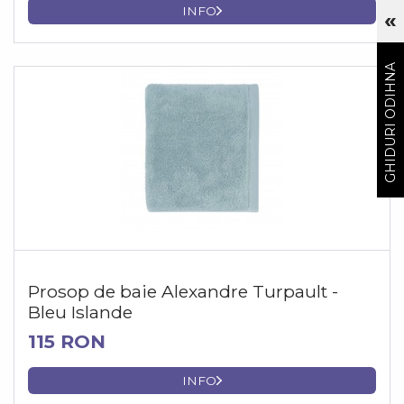
INFO
«
Cu
GHIDURI ODIHNA
Prosop de baie Alexandre Turpault -
Bleu Islande
115 RON
INFO