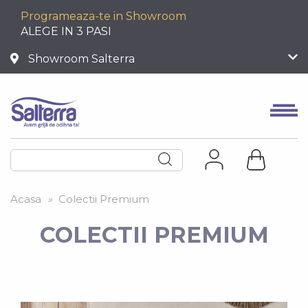
Programeaza-te in Showroom
ALEGE IN 3 PASI
Showroom Salterra
Acasa
»
Colectii Premium
COLECTII PREMIUM