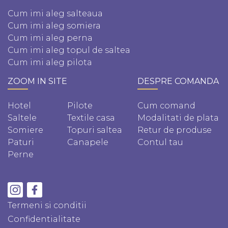
Cum imi aleg salteaua
Cum imi aleg somiera
Cum imi aleg perna
Cum imi aleg topul de saltea
Cum imi aleg pilota
ZOOM IN SITE
DESPRE COMANDA
Hotel
Pilote
Cum comand
Saltele
Textile casa
Modalitati de plata
Somiere
Topuri saltea
Retur de produse
Paturi
Canapele
Contul tau
Perne
Termeni si conditii
Confidentialitate