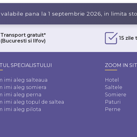
 valabile pana la
1 septembrie 2026
, in limita st
Transport gratuit*
15 zile
(Bucuresti si Ilfov)
TUL SPECIALISTULUI
ZOOM IN SI
 imi aleg salteaua
Hotel
 imi aleg somiera
Saltele
 imi aleg perna
Somiere
 imi aleg topul de saltea
Paturi
 imi aleg pilota
Perne