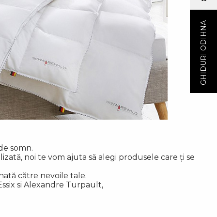
GHIDURI ODIHNA
 de somn.
lizată, noi te vom ajuta s
ă
alegi produsele care ți se
nat
ă
c
ă
tre nevoile tale.
Essix si Alexandre Turpault,