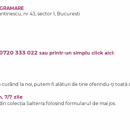
GRAMARE
ntinescu, nr 43, sector 1, Bucuresti
0720 333 022
sau printr-un simplu click aici:
 cur
â
nd la noi, putem fi al
ă
turi de tine oferindu-
ț
i toat
ă
, 7/7 zile
in colec
ț
ia Salterra folosind formularul de mai jos.