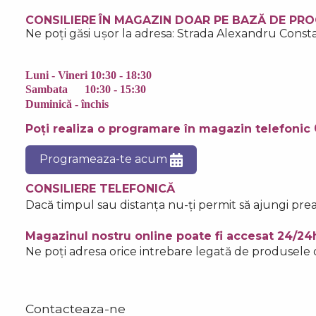
CONSILIERE
ÎN MAGAZIN DOAR PE BAZ
Ă
DE PRO
Ne po
ț
i găsi ușor la adresa: Strada Alexandru Consta
Luni - Vineri
10:30 - 18:30
Sambata 10:30 - 15:30
Duminică -
î
nchis
Poți realiza o programare
î
n magazin telefonic
Programeaza-te acum
CONSILIERE TELEFONIC
Ă
Dac
ă
timpul sau distan
ț
a nu-
ț
i permit s
ă
ajungi prea
Magazinul nostru online poate fi accesat 24/24h
Ne po
ț
i adresa orice intrebare legat
ă
de produsele d
Contacteaza-ne