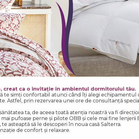
 creat ca o invitație în ambientul dormitorului tău.
ă
te simți confortabil atunci când î
ț
i alegi echipamentul
ite. Astfel, prin rezervarea unei ore de consultanță specia
n sănătatea ta, de aceea toat
ă
aten
ț
ia noastr
ă
va fi direc
ț
io
 mai pufoase perne și pilote OBB și cele mai fine lenjerii 
, te asteapt
ă
s
ă
le descoperi
î
n noua cas
ă
Salterra.
enza
ț
ie de confort și relaxare.