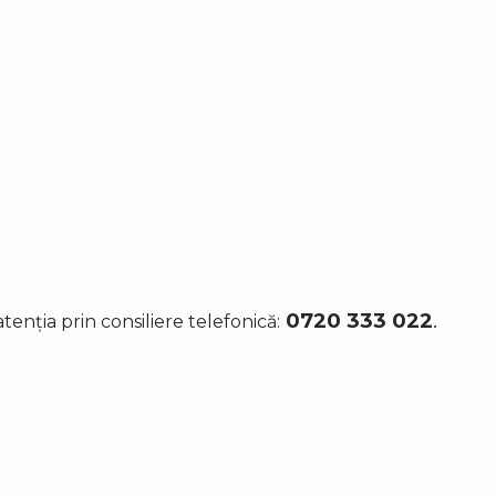
0720 333 022
.
aten
ț
ia prin consiliere telefonic
ă
: