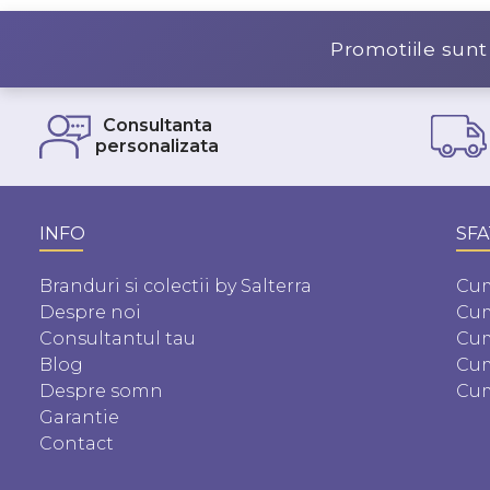
Promotiile sunt
Consultanta
personalizata
INFO
SFA
Branduri si colectii by Salterra
Cum
Despre noi
Cum
Consultantul tau
Cum
Blog
Cum
Despre somn
Cum
Garantie
Contact