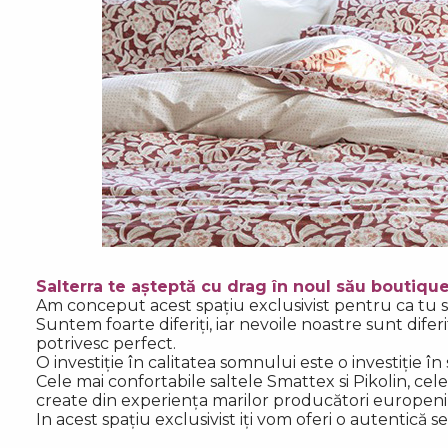
Salterra te așteptă cu drag în noul s
ă
u boutique,
Am conceput acest spa
ț
iu
exclusivist
pentru ca tu s
Suntem foarte diferiți, iar nevoile noastre sunt difer
potrivesc perfect.
O investiție în calitatea somnului este o investiție î
Cele mai confortabile saltele Smattex si Pikolin, cele
create din experien
ț
a marilor produc
ă
tori europeni
In acest spa
ț
iu exclusivist i
ț
i vom oferi o autentică s