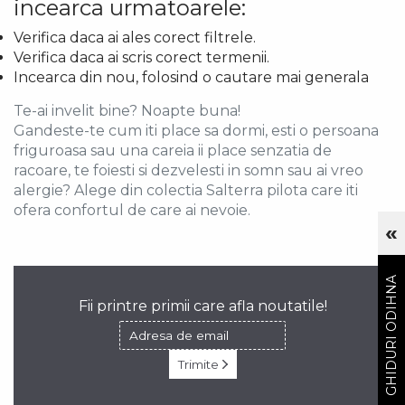
incearca urmatoarele:
Verifica daca ai ales corect filtrele.
Verifica daca ai scris corect termenii.
Incearca din nou, folosind o cautare mai generala
Te-ai invelit bine? Noapte buna!
Gandeste-te cum iti place sa dormi, esti o persoana
friguroasa sau una careia ii place senzatia de
racoare, te foiesti si dezvelesti in somn sau ai vreo
alergie? Alege din colectia Salterra pilota care iti
ofera confortul de care ai nevoie.
«
Cu
GHIDURI ODIHNA
Fii printre primii care afla noutatile!
Trimite