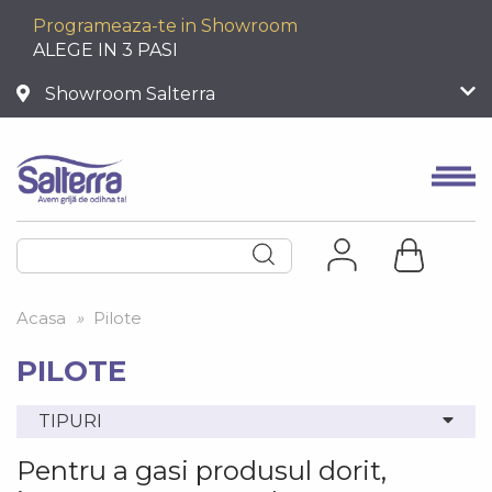
Programeaza-te in Showroom
ALEGE IN 3 PASI
Showroom Salterra
Acasa
»
Pilote
PILOTE
TIPURI
Pentru a gasi produsul dorit,