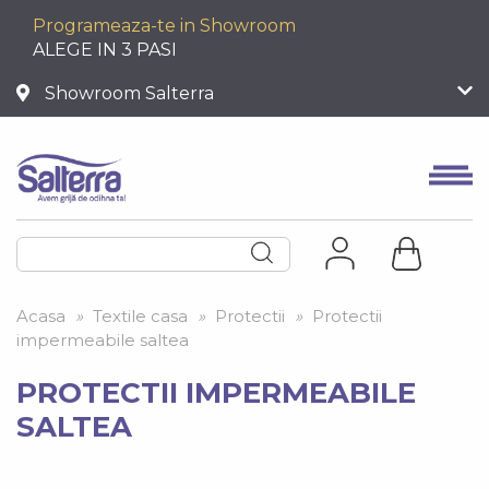
Programeaza-te in Showroom
ALEGE IN 3 PASI
Showroom Salterra
Acasa
»
Textile casa
»
Protectii
»
Protectii
impermeabile saltea
PROTECTII IMPERMEABILE
SALTEA