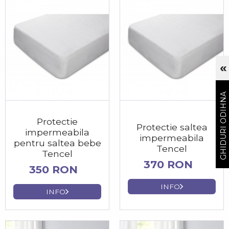
«
Cu
GHIDURI ODIHNA
Protectie
Protectie saltea
impermeabila
impermeabila
pentru saltea bebe
Tencel
Tencel
370 RON
350 RON
INFO
INFO