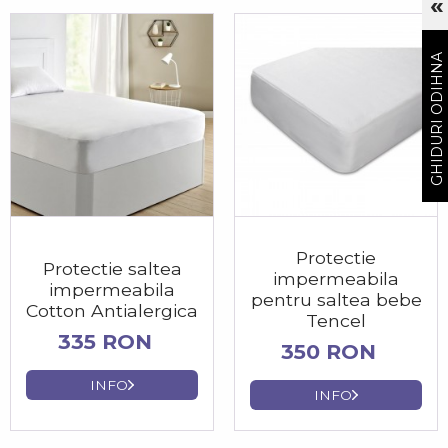
«
Cu
GHIDURI ODIHNA
Protectie
Protectie saltea
impermeabila
impermeabila
pentru saltea bebe
Cotton Antialergica
Tencel
335 RON
350 RON
INFO
INFO