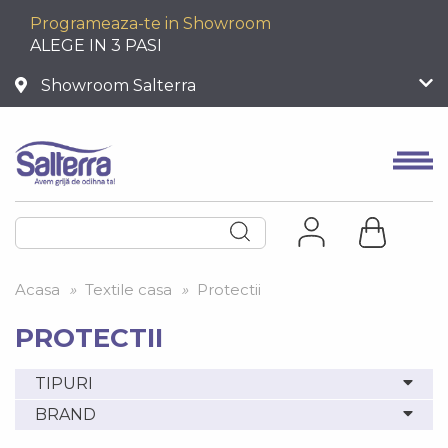
Programeaza-te in Showroom
ALEGE IN 3 PASI
Showroom Salterra
Acasa
»
Textile casa
»
Protectii
PROTECTII
TIPURI
BRAND