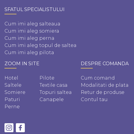
SFATUL SPECIALISTULUI
Cum imi aleg salteaua
Cum imi aleg somiera
Cum imi aleg perna
Cum imi aleg topul de saltea
Cum imi aleg pilota
ZOOM IN SITE
DESPRE COMANDA
Hotel
Pilote
Cum comand
Saltele
Textile casa
Modalitati de plata
Somiere
Topuri saltea
Retur de produse
Paturi
Canapele
Contul tau
Perne