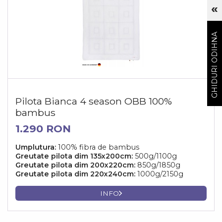
«
Cu
GHIDURI ODIHNA
Pilota Bianca 4 season OBB 100%
bambus
1.290 RON
Umplutura:
100% fibra de bambus
Greutate pilota dim 135x200cm:
500g/1100g
Greutate pilota dim 200x220cm:
850g/1850g
Greutate pilota dim 220x240cm:
1000g/2150g
INFO