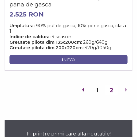
pana de gasca
2.525 RON
Umplutura:
90% puf de gasca, 10% pene gasca, clasa
1
Indice de caldura:
4 season
Greutate pilota dim 135x200cm:
260g/640g
Greutate pilota dim 200x220cm:
420g/1040g
INFO
1
2
Fii printre primii care afla noutatile!