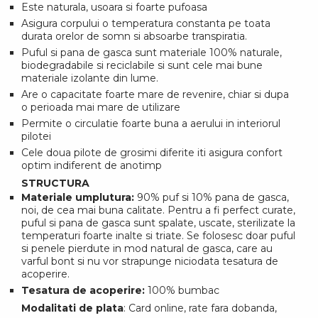
Este naturala, usoara si foarte pufoasa
Asigura corpului o temperatura constanta pe toata
durata orelor de somn si absoarbe transpiratia.
Puful si pana de gasca sunt materiale 100% naturale,
biodegradabile si reciclabile si sunt cele mai bune
materiale izolante din lume.
Are o capacitate foarte mare de revenire, chiar si dupa
o perioada mai mare de utilizare
Permite o circulatie foarte buna a aerului in interiorul
pilotei
Cele doua pilote de grosimi diferite iti asigura confort
optim indiferent de anotimp
STRUCTURA
Materiale umplutura:
90% puf si 10% pana de gasca,
noi, de cea mai buna calitate. Pentru a fi perfect curate,
puful si pana de gasca sunt spalate, uscate, sterilizate la
temperaturi foarte inalte si triate. Se folosesc doar puful
si penele pierdute in mod natural de gasca, care au
varful bont si nu vor strapunge niciodata tesatura de
acoperire.
Tesatura de acoperire:
100% bumbac
Modalitati de plata
: Card online, rate fara dobanda,