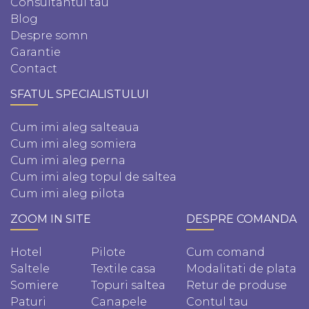
Consultantul tau
Blog
Despre somn
Garantie
Contact
SFATUL SPECIALISTULUI
Cum imi aleg salteaua
Cum imi aleg somiera
Cum imi aleg perna
Cum imi aleg topul de saltea
Cum imi aleg pilota
ZOOM IN SITE
DESPRE COMANDA
Hotel
Pilote
Cum comand
Saltele
Textile casa
Modalitati de plata
Somiere
Topuri saltea
Retur de produse
Paturi
Canapele
Contul tau