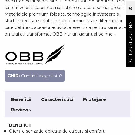
nivelul de caldura pe care ti-l doresti sau de anotimp, alegi
«
sa te invelesti cu pilota mai subtire sau cu cea mai groasa.
Cu
Materialele premium folosite, tehnologiile inovatoare si
GHIDURI ODIHNA
studiile dedicate felului in care dormim si ale diferentelor
care definesc aceasta activitate esentiala pentru sanatatea
omului au transformat OBB intr-un garant al odihnei.
GHID:
Cum imi aleg pilota?
Beneficii
Caracteristici
Protejare
Reviews
BENEFICII
Oferă o senzatie delicata de caldura si confort