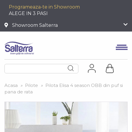
Programeaza-te in Showroom
ALEGE IN 3 PASI
Showroom Salterra
Acasa
»
Pilote
»
Pilota Elisa 4 season OBB din puf si
pana de rata