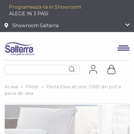
Programeaza-te in Showroom
ALEGE IN 3 PASI
Showroom Salterra
Acasa
»
Pilote
»
Pilota Elisa all year OBB din puf si
pana de rata