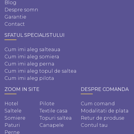
Blog
Despre somn
Garantie
Contact
SFATUL SPECIALISTULUI
Cum imi aleg salteaua
Cum imi aleg somiera
Cum imi aleg perna
Cum imi aleg topul de saltea
Cum imi aleg pilota
ZOOM IN SITE
DESPRE COMANDA
Hotel
Pilote
Cum comand
Saltele
Textile casa
Modalitati de plata
Somiere
Topuri saltea
Retur de produse
Paturi
Canapele
Contul tau
Perne