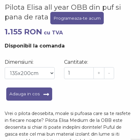
Pilota Elisa all year OBB din puf si
pana de rata
Programeaza-te acum
1.155 RON
cu TVA
Disponibil la comanda
Dimensiuni:
Cantitate:
+
-
Adauga in cos
Vrei o pilota deosebita, moale si pufoasa care sa te rasfete
in fiecare noapte? Pilota Elisa Medium de la OBB este
deosenita si chiar iti poate indeplini dorintele! Puful de
gasca este cel mai bun material izolant din lume si iti