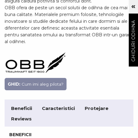
asigura caldura potrivita si confortul dorit.
«
Cu
OBB ofera de peste un secol solutii de odihna de cea mai
buna calitate. Materialele premium folosite, tehnologiile
GHIDURI ODIHNA
inovatoare si studiile dedicate felului in care dormim si ale
diferentelor care definesc aceasta activitate esentiala
pentru sanatatea omului au transformat OBB intr-un garant
al odihnei.
GHID:
Cum imi aleg pilota?
Beneficii
Caracteristici
Protejare
Reviews
BENEFICII