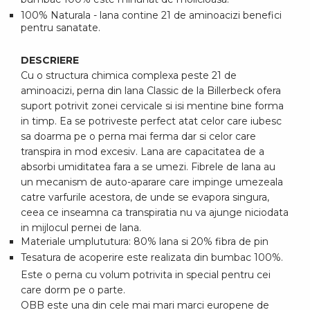
100% Naturala - lana contine 21 de aminoacizi benefici
pentru sanatate.
DESCRIERE
Cu o structura chimica complexa peste 21 de
aminoacizi, perna din lana Classic de la Billerbeck ofera
suport potrivit zonei cervicale si isi mentine bine forma
in timp. Ea se potriveste perfect atat celor care iubesc
sa doarma pe o perna mai ferma dar si celor care
transpira in mod excesiv. Lana are capacitatea de a
absorbi umiditatea fara a se umezi. Fibrele de lana au
un mecanism de auto-aparare care impinge umezeala
catre varfurile acestora, de unde se evapora singura,
ceea ce inseamna ca transpiratia nu va ajunge niciodata
in mijlocul pernei de lana.
Materiale umplututura: 80% lana si 20% fibra de pin
Tesatura de acoperire este realizata din bumbac 100%.
Este o perna cu volum potrivita in special pentru cei
care dorm pe o parte.
OBB este una din cele mai mari marci europene de