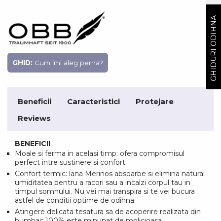
GHIDURI ODIHNA
GHID:
Cum imi aleg perna?
Beneficii
Caracteristici
Protejare
Reviews
BENEFICII
Moale si ferma in acelasi timp: ofera compromisul
perfect intre sustinere si confort.
Confort termic: lana Merinos absoarbe si elimina natural
umiditatea pentru a racori sau a incalzi corpul tau in
timpul somnului. Nu vei mai transpira si te vei bucura
astfel de conditii optime de odihna.
Atingere delicata tesatura sa de acoperire realizata din
bumbac 100% este minunat de molicioasa.