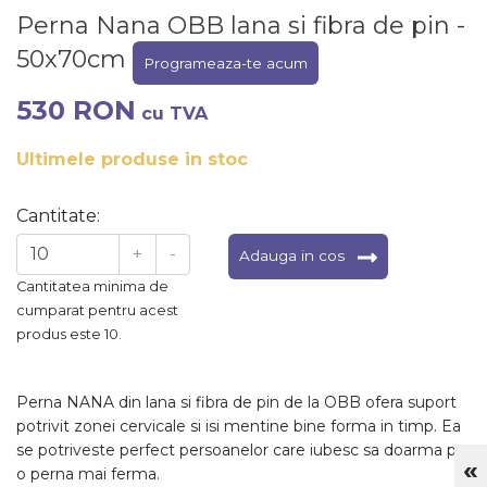
Perna Nana OBB lana si fibra de pin -
50x70cm
Programeaza-te acum
530 RON
cu TVA
Ultimele produse in stoc
Cantitate:
+
-
Adauga in cos
Cantitatea minima de
cumparat pentru acest
produs este 10.
Perna NANA din lana si fibra de pin de la OBB ofera suport
potrivit zonei cervicale si isi mentine bine forma in timp. Ea
se potriveste perfect persoanelor care iubesc sa doarma pe
«
Cu
o perna mai ferma.