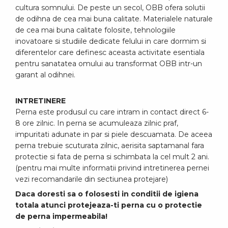
cultura somnului. De peste un secol, OBB ofera solutii
de odihna de cea mai buna calitate. Materialele naturale
de cea mai buna calitate folosite, tehnologiile
inovatoare si studiile dedicate felului in care dormim si
diferentelor care definesc aceasta activitate esentiala
pentru sanatatea omului au transformat OBB intr-un
garant al odihnei.
INTRETINERE
Perna este produsul cu care intram in contact direct 6-
8 ore zilnic. In perna se acumuleaza zilnic praf,
impuritati adunate in par si piele descuamata. De aceea
perna trebuie scuturata zilnic, aerisita saptamanal fara
protectie si fata de perna si schimbata la cel mult 2 ani.
(pentru mai multe informatii privind intretinerea pernei
vezi recomandarile din sectiunea protejare)
Daca doresti sa o folosesti in conditii de igiena
totala atunci protejeaza-ti perna cu o protectie
de perna impermeabila!