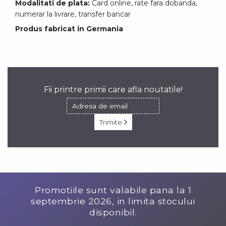
Modalitati de plata:
Card online, rate fara dobanda,
numerar la livrare, transfer bancar
Produs fabricat in Germania
Fii printre primii care afla noutatile!
Trimite
Promotiile sunt valabile pana la
1
septembrie 2026
, in limita stocului
disponibil.