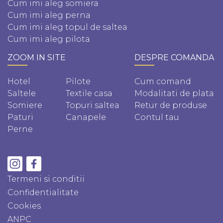
Cum imi aleg somiera
Cum imi aleg perna
Cum imi aleg topul de saltea
Cum imi aleg pilota
ZOOM IN SITE
DESPRE COMANDA
Hotel
Pilote
Cum comand
Saltele
Textile casa
Modalitati de plata
Somiere
Topuri saltea
Retur de produse
Paturi
Canapele
Contul tau
Perne
Termeni si conditii
Confidentialitate
Cookies
ANPC