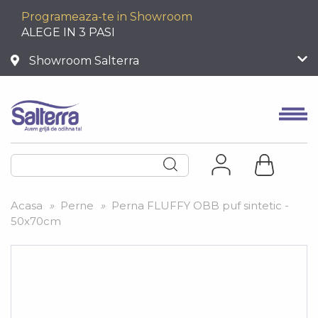
Programeaza-te in Showroom
ALEGE IN 3 PASI
Showroom Salterra
Acasa
»
Perne
»
Perna FLUFFY OBB puf sintetic -
50x70cm