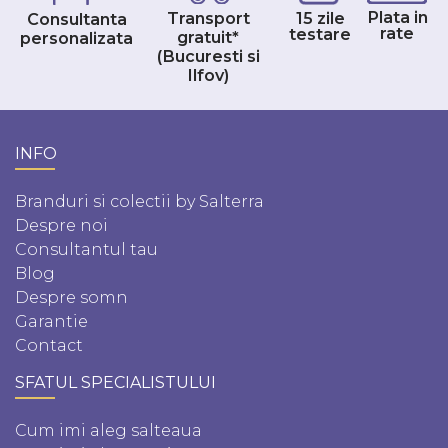
Plata in
Transport
15 zile
Consultanta
rate
testare
gratuit*
personalizata
(Bucuresti si
Ilfov)
INFO
Branduri si colectii by Salterra
Despre noi
Consultantul tau
Blog
Despre somn
Garantie
Contact
SFATUL SPECIALISTULUI
Cum imi aleg salteaua