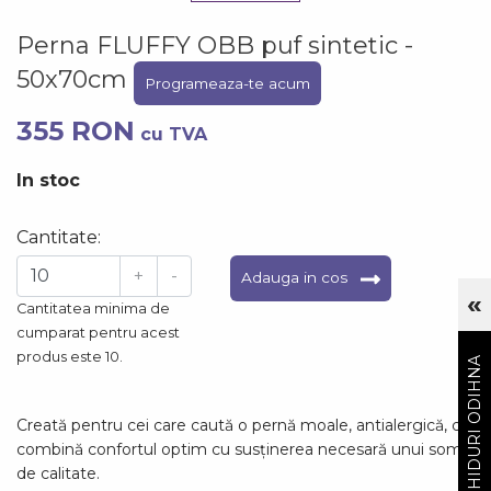
Perna FLUFFY OBB puf sintetic -
50x70cm
Programeaza-te acum
355 RON
cu TVA
In stoc
Cantitate:
+
-
Adauga in cos
«
Cu
Cantitatea minima de
cumparat pentru acest
GHIDURI ODIHNA
produs este 10.
Creată pentru cei care caută o pernă moale, antialergică, ce
combină confortul optim cu susținerea necesară unui somn
de calitate.