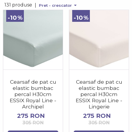
131 produse
|
Pret - crescator
-10
-10
Cearsaf de pat cu
Cearsaf de pat cu
elastic bumbac
elastic bumbac
percal H30cm
percal H30cm
ESSIX Royal Line -
ESSIX Royal Line -
Archipel
Lingerie
275 RON
275 RON
305 RON
305 RON