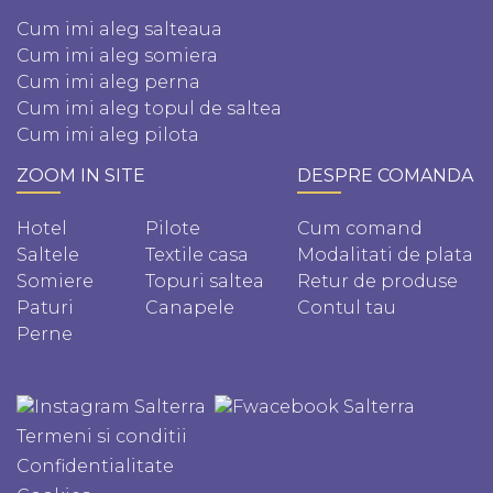
Cum imi aleg salteaua
Cum imi aleg somiera
Cum imi aleg perna
Cum imi aleg topul de saltea
Cum imi aleg pilota
ZOOM IN SITE
DESPRE COMANDA
Hotel
Pilote
Cum comand
Saltele
Textile casa
Modalitati de plata
Somiere
Topuri saltea
Retur de produse
Paturi
Canapele
Contul tau
Perne
Termeni si conditii
Confidentialitate