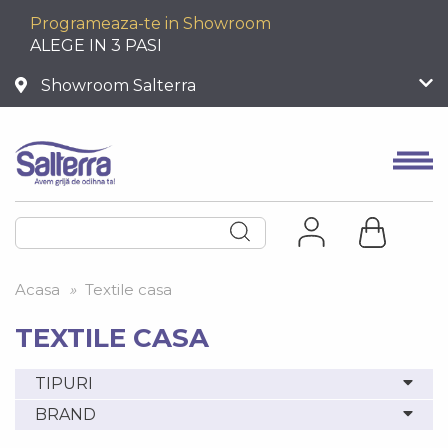
Programeaza-te in Showroom
ALEGE IN 3 PASI
Showroom Salterra
Acasa
»
Textile casa
TEXTILE CASA
TIPURI
BRAND