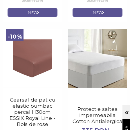
305 RON
333 RON
INFO
INFO
-10
Cearsaf de pat cu
elastic bumbac
Protectie saltea
«
percal H30cm
Cu
impermeabila
ESSIX Royal Line -
Cotton Antialergica
Bois de rose