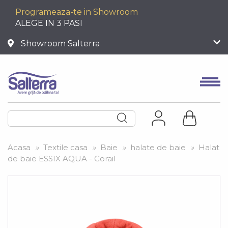
Programeaza-te in Showroom
ALEGE IN 3 PASI
Showroom Salterra
Acasa
»
Textile casa
»
Baie
»
halate de baie
»
Halat
de baie ESSIX AQUA - Corail