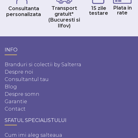
Plata in
Transport
15 zile
Consultanta
rate
testare
gratuit*
personalizata
(Bucuresti si
Ilfov)
INFO
Branduri si colectii by Salterra
Despre noi
Consultantul tau
Blog
Despre somn
Garantie
Contact
SFATUL SPECIALISTULUI
Cum imi aleg salteaua