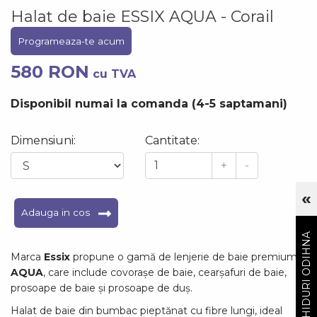
Halat de baie ESSIX AQUA - Corail
Programeaza-te acum
580 RON
cu TVA
Disponibil numai la comanda (4-5 saptamani)
Dimensiuni:
Cantitate:
+
-
«
Cu
Adauga in cos
GHIDURI ODIHNA
Marca
Essix
propune o gamă de lenjerie de baie premium
AQUA
, care include covorașe de baie, cearșafuri de baie,
prosoape de baie și prosoape de duș.
Halat de baie din bumbac pieptănat cu fibre lungi, ideal