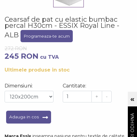
Cearsaf de pat cu elastic bumbac
percal H30cm - ESSIX Royal Line -
ALB
Programeaza-te acum
272 RON
245 RON
cu TVA
Ultimele produse in stoc
Dimensiuni:
Cantitate:
+
-
«
Cu
GHIDURI ODIHNA
Adauga in cos
Marca Essix
inseamna pasiune pentru textile de calitate.