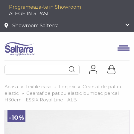
Programeaza-te in Showroom
ALEGE IN 3 PASI
Showroom Salterra
Acasa
»
Textile casa
»
Lenjerii
»
Cearsaf de pat cu
elastic
»
Cearsaf de pat cu elastic bumbac percal
H30cm - ESSIX Royal Line - ALB
-10