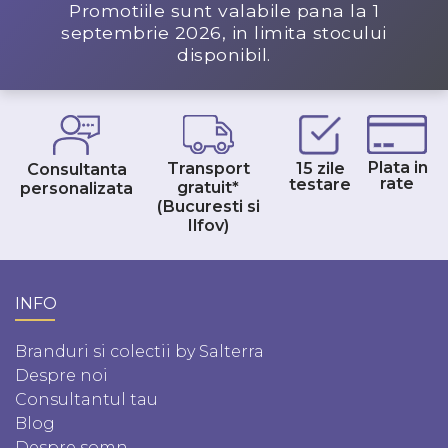
Promotiile sunt valabile pana la
1
septembrie 2026
, in limita stocului
disponibil.
Plata in
Transport
15 zile
Consultanta
rate
testare
gratuit*
personalizata
(Bucuresti si
Ilfov)
INFO
Branduri si colectii by Salterra
Despre noi
Consultantul tau
Blog
Despre somn