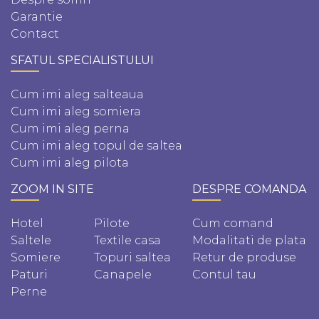
Garantie
Contact
SFATUL SPECIALISTULUI
Cum imi aleg salteaua
Cum imi aleg somiera
Cum imi aleg perna
Cum imi aleg topul de saltea
Cum imi aleg pilota
ZOOM IN SITE
DESPRE COMANDA
Hotel
Pilote
Cum comand
Saltele
Textile casa
Modalitati de plata
Somiere
Topuri saltea
Retur de produse
Paturi
Canapele
Contul tau
Perne