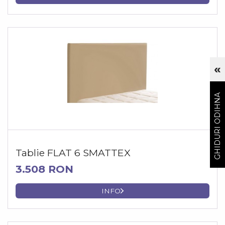
«
Cu
GHIDURI ODIHNA
Tablie FLAT 6 SMATTEX
3.508 RON
INFO