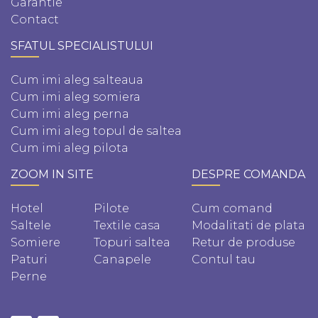
Garantie
Contact
SFATUL SPECIALISTULUI
Cum imi aleg salteaua
Cum imi aleg somiera
Cum imi aleg perna
Cum imi aleg topul de saltea
Cum imi aleg pilota
ZOOM IN SITE
DESPRE COMANDA
Hotel
Pilote
Cum comand
Saltele
Textile casa
Modalitati de plata
Somiere
Topuri saltea
Retur de produse
Paturi
Canapele
Contul tau
Perne