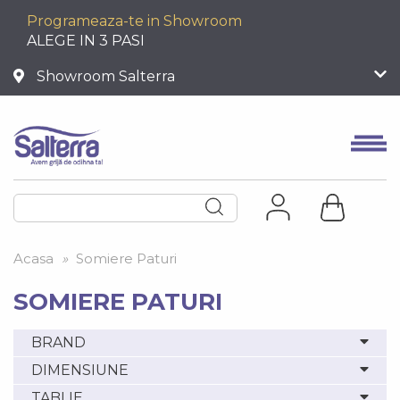
Programeaza-te in Showroom
ALEGE IN 3 PASI
Showroom Salterra
Acasa
»
Somiere Paturi
SOMIERE PATURI
BRAND
DIMENSIUNE
TABLIE