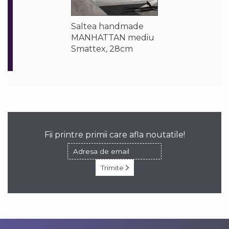
Saltea handmade
MANHATTAN mediu
Smattex, 28cm
Fii printre primii care afla noutatile!
Trimite