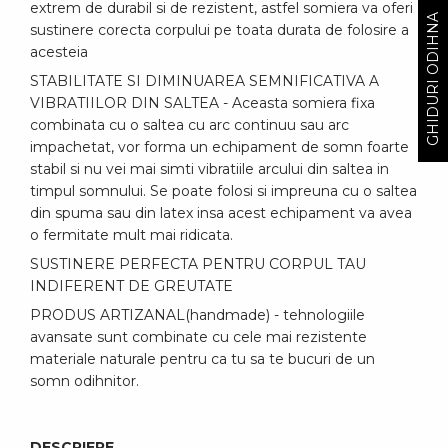
GHIDURI ODIHNA
extrem de durabil si de rezistent, astfel somiera va oferi
sustinere corecta corpului pe toata durata de folosire a
acesteia
STABILITATE SI DIMINUAREA SEMNIFICATIVA A
VIBRATIILOR DIN SALTEA - Aceasta somiera fixa
combinata cu o saltea cu arc continuu sau arc
impachetat, vor forma un echipament de somn foarte
stabil si nu vei mai simti vibratiile arcului din saltea in
timpul somnului. Se poate folosi si impreuna cu o saltea
din spuma sau din latex insa acest echipament va avea
o fermitate mult mai ridicata.
SUSTINERE PERFECTA PENTRU CORPUL TAU
INDIFERENT DE GREUTATE
PRODUS ARTIZANAL(handmade) - tehnologiile
avansate sunt combinate cu cele mai rezistente
materiale naturale pentru ca tu sa te bucuri de un
somn odihnitor.
DESCRIERE