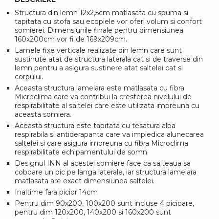
Structura din lemn 12x2,5cm matlasata cu spuma si
tapitata cu stofa sau ecopiele vor oferi volum si confort
somierei. Dimensiunile finale pentru dimensiunea
160x200cm vor fi de 169x209cm.
Lamele fixe verticale realizate din lemn care sunt
sustinute atat de structura laterala cat si de traverse din
lemn pentru a asigura sustinere atat saltelei cat si
corpului.
Aceasta structura lamelara este matlasata cu fibra
Microclima care va contribui la cresterea nivelului de
respirabilitate al saltelei care este utilizata impreuna cu
aceasta somiera.
Aceasta structura este tapitata cu tesatura alba
respirabila si antiderapanta care va impiedica alunecarea
saltelei si care asigura impreuna cu fibra Microclima
respirabilitate echipamentului de somn.
Designul INN al acestei somiere face ca salteaua sa
coboare un pic pe langa laterale, iar structura lamelara
matlasata are exact dimensiunea saltelei.
Inaltime fara picior 14cm
Pentru dim 90x200, 100x200 sunt incluse 4 picioare,
pentru dim 120x200, 140x200 si 160x200 sunt