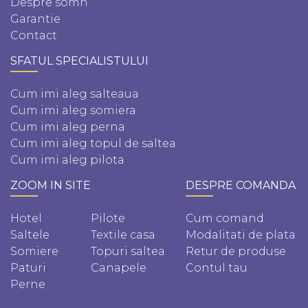
Despre somn
Garantie
Contact
SFATUL SPECIALISTULUI
Cum imi aleg salteaua
Cum imi aleg somiera
Cum imi aleg perna
Cum imi aleg topul de saltea
Cum imi aleg pilota
ZOOM IN SITE
DESPRE COMANDA
Hotel
Pilote
Cum comand
Saltele
Textile casa
Modalitati de plata
Somiere
Topuri saltea
Retur de produse
Paturi
Canapele
Contul tau
Perne