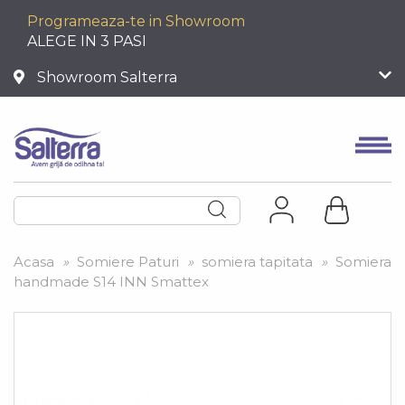
Programeaza-te in Showroom
ALEGE IN 3 PASI
Showroom Salterra
Acasa
»
Somiere Paturi
»
somiera tapitata
»
Somiera
handmade S14 INN Smattex