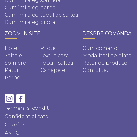
Cum imi aleg somiera
Cum imi aleg perna
Cum imi aleg topul de saltea
Cum imi aleg pilota
ZOOM IN SITE
DESPRE COMANDA
Hotel
Pilote
Cum comand
Saltele
Textile casa
Modalitati de plata
Somiere
Topuri saltea
Retur de produse
Paturi
Canapele
Contul tau
Perne
Termeni si conditii
Confidentialitate
Cookies
ANPC