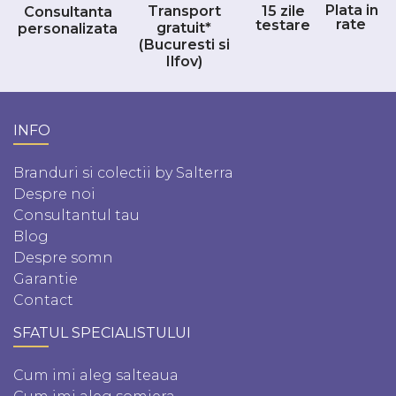
Plata in
Transport
15 zile
Consultanta
rate
testare
gratuit*
personalizata
(Bucuresti si
Ilfov)
INFO
Branduri si colectii by Salterra
Despre noi
Consultantul tau
Blog
Despre somn
Garantie
Contact
SFATUL SPECIALISTULUI
Cum imi aleg salteaua