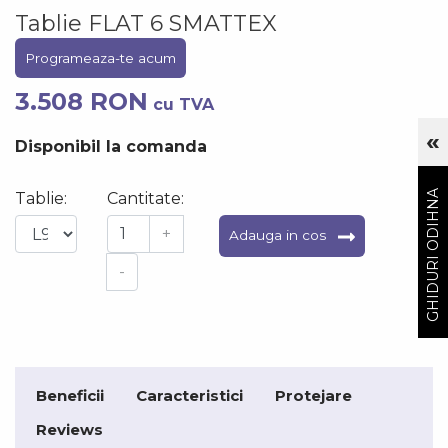
Tablie FLAT 6 SMATTEX
Programeaza-te acum
3.508 RON
cu TVA
«
Cu
Disponibil la comanda
GHIDURI ODIHNA
Tablie:
Cantitate:
+
Adauga in cos
-
Beneficii
Caracteristici
Protejare
Reviews