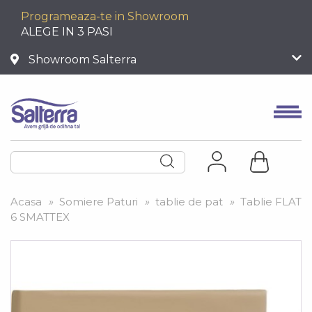
Programeaza-te in Showroom
ALEGE IN 3 PASI
Showroom Salterra
Acasa
»
Somiere Paturi
»
tablie de pat
»
Tablie FLAT
6 SMATTEX