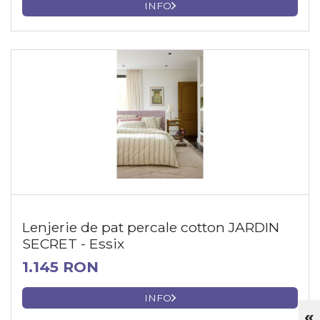
INFO
Lenjerie de pat percale cotton JARDIN
SECRET - Essix
1.145 RON
INFO
«
Cu