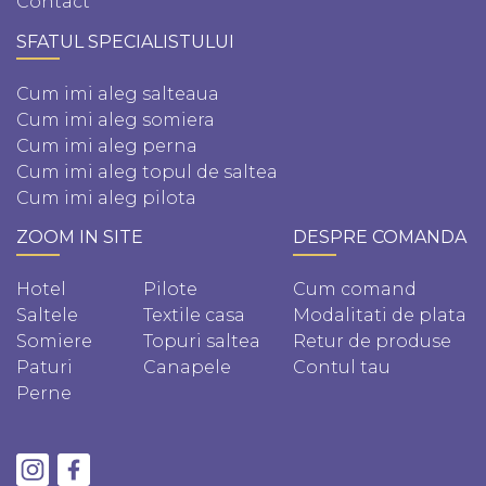
Contact
SFATUL SPECIALISTULUI
Cum imi aleg salteaua
Cum imi aleg somiera
Cum imi aleg perna
Cum imi aleg topul de saltea
Cum imi aleg pilota
ZOOM IN SITE
DESPRE COMANDA
Hotel
Pilote
Cum comand
Saltele
Textile casa
Modalitati de plata
Somiere
Topuri saltea
Retur de produse
Paturi
Canapele
Contul tau
Perne