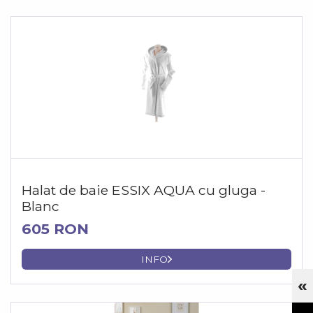
Halat de baie ESSIX AQUA cu gluga -
Blanc
605 RON
INFO
«
Cu