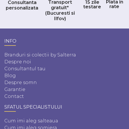
Plata in
Transport
15 zile
Consultanta
rate
testare
gratuit*
personalizata
(Bucuresti si
Ilfov)
INFO
Branduri si colectii by Salterra
Despre noi
Consultantul tau
Blog
Despre somn
Garantie
Contact
SFATUL SPECIALISTULUI
Cum imi aleg salteaua
Cum imi aleg somiera