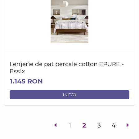
Lenjerie de pat percale cotton EPURE -
Essix
1.145 RON
INFO
1
2
3
4