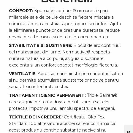
CONFORT:
Spuma Viscofoam® urmareste prin
miliardele sale de celule deschise fiecare miscare a
corpului si ofera acestuia suport optim si confort. Ajuta
la eliminarea punctelor de presiune dureroase, reduce
nevoia de a te misca si de a te intoarce noaptea.
STABILITATE SI SUSTINERE:
Blocul de arc continuu,
cel mai avansat din lume, Normactive® respecta
curbura naturala a corpului, asigura o sustinere
excelenta si un confort adaptat morfologiei fiecaruia.
VENTILATIE:
Aerul se reannoieste permanent in saltea
si nu permite acumularea substantelor nocive pentru
sanatate in interiorul acesteia.
TRATAMENT IGIENIC PERMANENT:
Triple Barrera®
care asigura pe toata durata de utilizare a saltelei
protectia impotriva unui amplu spectru de alergeni.
TEXTILE DE INCREDERE:
Certificatul Öko-Tex
Standard 100 al tesaturii acestei saltele confirma ca
«
acest produs nu contine substante nocive si nu
Cu