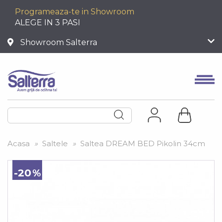
Programeaza-te in Showroom
ALEGE IN 3 PASI
Showroom Salterra
Acasa
»
Saltele
»
Saltea DREAM BED Pikolin 34cm
-20