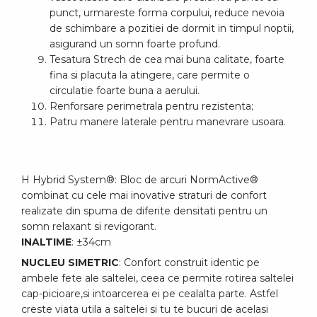
punct, urmareste forma corpului, reduce nevoia
de schimbare a pozitiei de dormit in timpul noptii,
asigurand un somn foarte profund.
Tesatura Strech de cea mai buna calitate, foarte
fina si placuta la atingere, care permite o
circulatie foarte buna a aerului.
Renforsare perimetrala pentru rezistenta;
Patru manere laterale pentru manevrare usoara.
H Hybrid System®: Bloc de arcuri NormActive®
combinat cu cele mai inovative straturi de confort
realizate din spuma de diferite densitati pentru un
somn relaxant si revigorant.
INALTIME
: ±34cm
NUCLEU SIMETRIC
: Confort construit identic pe
ambele fete ale saltelei, ceea ce permite rotirea saltelei
cap-picioare,si intoarcerea ei pe cealalta parte. Astfel
creste viata utila a saltelei si tu te bucuri de acelasi