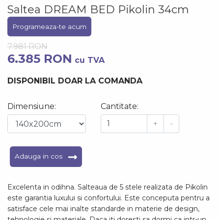
Saltea DREAM BED Pikolin 34cm
Programeaza-te acum
7.981 RON
6.385 RON
cu TVA
DISPONIBIL DOAR LA COMANDA
Dimensiune:
Cantitate:
+
-
Adauga in cos
Excelenta in odihna. Salteaua de 5 stele realizata de Pikolin
este garantia luxului si confortului. Este conceputa pentru a
satisface cele mai inalte standarde in materie de design,
tehnologie si materiale. Daca iti doresti sa dormi ca intr-un