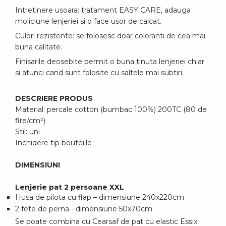
Intretinere usoara: tratament EASY CARE, adauga
moliciune lenjeriei si o face usor de calcat.
Culori rezistente: se folosesc doar coloranti de cea mai
buna calitate.
Finisarile deosebite permit o buna tinuta lenjeriei chiar
si atunci cand sunt folosite cu saltele mai subtiri.
DESCRIERE PRODUS
Material: percale cotton (bumbac 100%) 200TC (80 de
fire/cm²)
Stil: uni
Inchidere tip bouteille
DIMENSIUNI
Lenjerie pat 2 persoane XXL
Husa de pilota cu flap – dimensiune 240x220cm
2 fete de perna - dimensiune 50x70cm
Se poate combina cu Cearsaf de pat cu elastic Essix