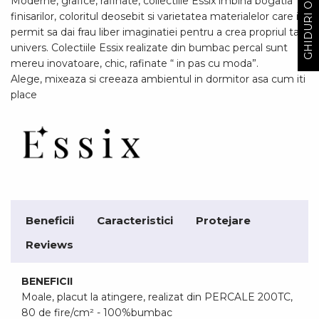
GHIDURI ODIHNA
Moderne, grafice, rafinate, collectiile Essix imbina bogatia
finisarilor, coloritul deosebit si varietatea materialelor care iti
permit sa dai frau liber imaginatiei pentru a crea propriul tau
univers. Colectiile Essix realizate din bumbac percal sunt
mereu inovatoare, chic, rafinate “ in pas cu moda”.
Alege, mixeaza si creeaza ambientul in dormitor asa cum iti
place
Beneficii
Caracteristici
Protejare
Reviews
BENEFICII
Moale, placut la atingere, realizat din PERCALE 200TC,
80 de fire/cm² - 100%bumbac