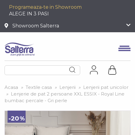
Programeaza-te in Showroom
ALEGE IN 3 PASI
Showroom Salterra
Acasa
»
Textile casa
»
Lenjerii
»
Lenjerii pat unicolor
»
Lenjerie de pat 2 persoane XXL ESSIX - Royal Line
bumbac percale - Gri perle
-20