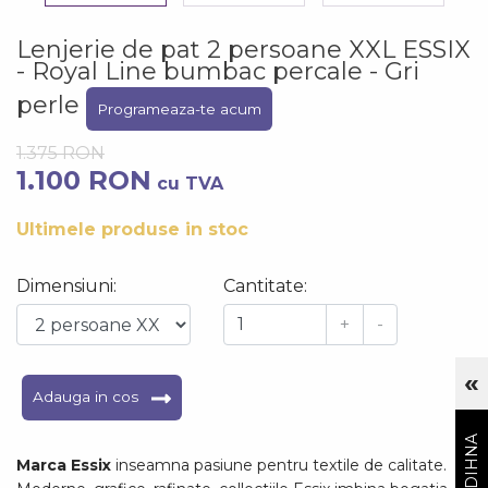
Lenjerie de pat 2 persoane XXL ESSIX
- Royal Line bumbac percale - Gri
perle
Programeaza-te acum
1.375 RON
1.100 RON
cu TVA
Ultimele produse in stoc
Dimensiuni:
Cantitate:
+
-
«
Cu
Adauga in cos
Marca Essix
inseamna pasiune pentru textile de calitate.