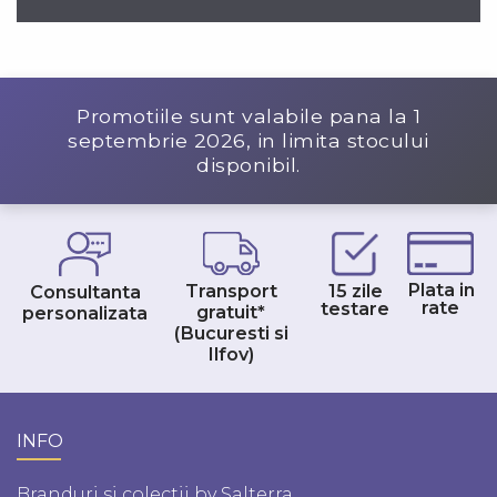
Promotiile sunt valabile pana la
1
septembrie 2026
, in limita stocului
disponibil.
Plata in
Transport
15 zile
Consultanta
rate
testare
gratuit*
personalizata
(Bucuresti si
Ilfov)
INFO
Branduri si colectii by Salterra