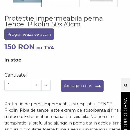
Protectie impermeabila perna
Tencel Pikolin 50x70cm
Programeaza-te acum
150 RON
cu TVA
In stoc
Cantitate:
«
Cu
+
-
Adauga in cos
GHIDURI ODIHNA
Protectie de perna impermeabila si respirabila TENCEL
Pikolin. Fibra de tencel este extrem de absorbanta si fina ca
matasea. Este antibacteriana si respirabila. Nu permite
transpiratiei si prafului sa ajunga in perna dar in acelasi timp
asigura o circulatie foarte buna a aerului in interiorul pernei.