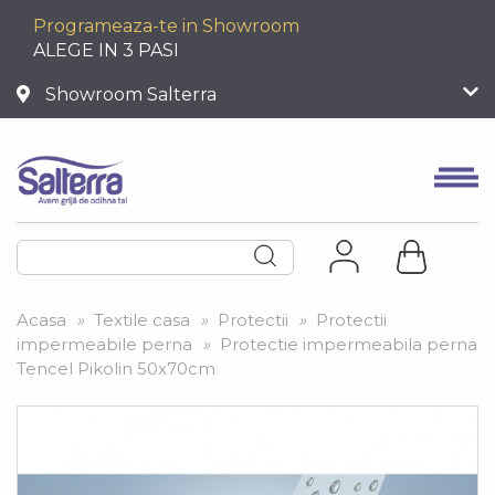
Programeaza-te in Showroom
ALEGE IN 3 PASI
Showroom Salterra
Acasa
»
Textile casa
»
Protectii
»
Protectii
impermeabile perna
»
Protectie impermeabila perna
Tencel Pikolin 50x70cm