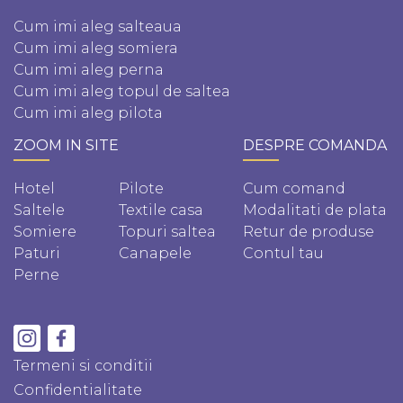
Cum imi aleg salteaua
Cum imi aleg somiera
Cum imi aleg perna
Cum imi aleg topul de saltea
Cum imi aleg pilota
ZOOM IN SITE
DESPRE COMANDA
Hotel
Pilote
Cum comand
Saltele
Textile casa
Modalitati de plata
Somiere
Topuri saltea
Retur de produse
Paturi
Canapele
Contul tau
Perne
Termeni si conditii
Confidentialitate