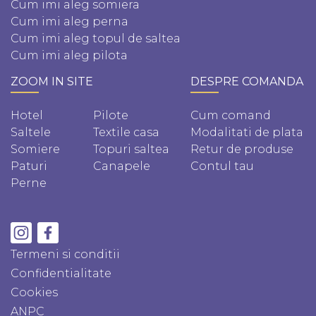
Cum imi aleg somiera
Cum imi aleg perna
Cum imi aleg topul de saltea
Cum imi aleg pilota
ZOOM IN SITE
DESPRE COMANDA
Hotel
Pilote
Cum comand
Saltele
Textile casa
Modalitati de plata
Somiere
Topuri saltea
Retur de produse
Paturi
Canapele
Contul tau
Perne
Termeni si conditii
Confidentialitate
Cookies
ANPC