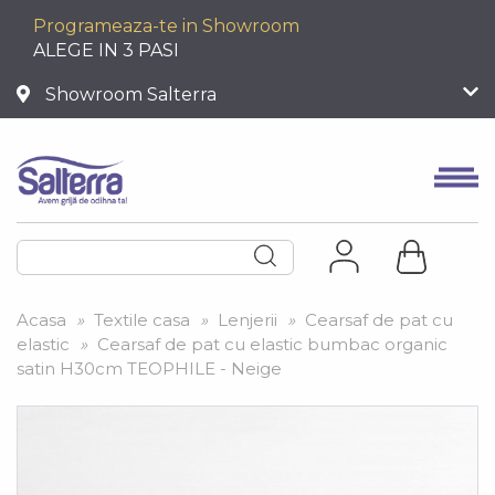
Programeaza-te in Showroom
ALEGE IN 3 PASI
Showroom Salterra
Acasa
»
Textile casa
»
Lenjerii
»
Cearsaf de pat cu
elastic
»
Cearsaf de pat cu elastic bumbac organic
satin H30cm TEOPHILE - Neige