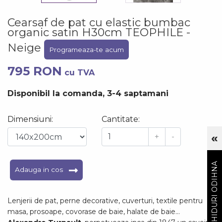
Cearsaf de pat cu elastic bumbac
organic satin H30cm TEOPHILE -
Neige
Programeaza-te acum
795 RON
cu TVA
Disponibil la comanda, 3-4 saptamani
Dimensiuni:
Cantitate:
«
+
-
Cu
GHIDURI ODIHNA
Adauga in cos
Lenjerii de pat, perne decorative, cuverturi, textile pentru
masa, prosoape, covorase de baie, halate de baie…