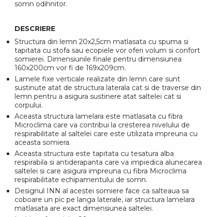
somn odihnitor.
DESCRIERE
Structura din lemn 20x2,5cm matlasata cu spuma si
tapitata cu stofa sau ecopiele vor oferi volum si confort
somierei. Dimensiunile finale pentru dimensiunea
160x200cm vor fi de 169x209cm.
Lamele fixe verticale realizate din lemn care sunt
sustinute atat de structura laterala cat si de traverse din
lemn pentru a asigura sustinere atat saltelei cat si
corpului.
Aceasta structura lamelara este matlasata cu fibra
Microclima care va contribui la cresterea nivelului de
respirabilitate al saltelei care este utilizata impreuna cu
aceasta somiera.
Aceasta structura este tapitata cu tesatura alba
respirabila si antiderapanta care va impiedica alunecarea
saltelei si care asigura impreuna cu fibra Microclima
respirabilitate echipamentului de somn.
Designul INN al acestei somiere face ca salteaua sa
coboare un pic pe langa laterale, iar structura lamelara
matlasata are exact dimensiunea saltelei.