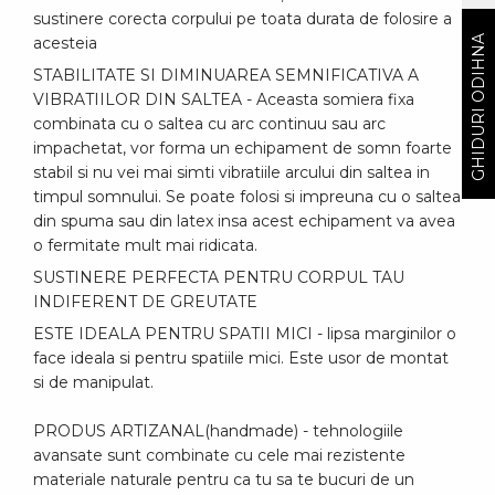
sustinere corecta corpului pe toata durata de folosire a
GHIDURI ODIHNA
acesteia
STABILITATE SI DIMINUAREA SEMNIFICATIVA A
VIBRATIILOR DIN SALTEA - Aceasta somiera fixa
combinata cu o saltea cu arc continuu sau arc
impachetat, vor forma un echipament de somn foarte
stabil si nu vei mai simti vibratiile arcului din saltea in
timpul somnului. Se poate folosi si impreuna cu o saltea
din spuma sau din latex insa acest echipament va avea
o fermitate mult mai ridicata.
SUSTINERE PERFECTA PENTRU CORPUL TAU
INDIFERENT DE GREUTATE
ESTE IDEALA PENTRU SPATII MICI - lipsa marginilor o
face ideala si pentru spatiile mici. Este usor de montat
si de manipulat.
PRODUS ARTIZANAL(handmade) - tehnologiile
avansate sunt combinate cu cele mai rezistente
materiale naturale pentru ca tu sa te bucuri de un