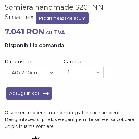
Somiera handmade S20 INN
Smattex
Programeaza-te acum
7.041 RON
cu TVA
Disponibil la comanda
Dimensiune:
Cantitate:
+
-
Adauga in cos
O somiera moderna usor de integrat in orice ambient!
Designul acestui produs elegant permite saltelei sa coboare
un pic in rama somierei!