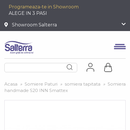
Programeaza-te in Showroom
ALEGE IN 3 PASI
Showroom Salterra
Acasa
»
Somiere Paturi
»
somiera tapitata
»
Somiera
handmade S20 INN Smattex