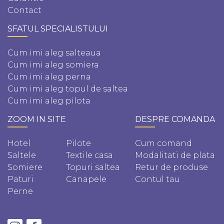
Contact
SFATUL SPECIALISTULUI
Cum imi aleg salteaua
Cum imi aleg somiera
Cum imi aleg perna
Cum imi aleg topul de saltea
Cum imi aleg pilota
ZOOM IN SITE
DESPRE COMANDA
Hotel
Pilote
Cum comand
Saltele
Textile casa
Modalitati de plata
Somiere
Topuri saltea
Retur de produse
Paturi
Canapele
Contul tau
Perne