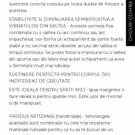
GHIDURI ODIHNA
sustinere corecta corpului pe toata durata de folosire a
acesteia
STABILITATE SI DIMINUAREA SEMNIFICATIVA A
VIBRATIILOR DIN SALTEA - Aceasta somiera fixa
combinata cu o saltea cu arc continuu sau arc
impachetat, vor forma un echipament de somn foarte
stabil si nu vei mai simti vibratiile arcului din saltea in
timpul somnului. Se poate folosi si impreuna cu o saltea
din spuma sau din latex insa acest echipament va avea
o fermitate mult mai ridicata.
SUSTINERE PERFECTA PENTRU CORPUL TAU
INDIFERENT DE GREUTATE
ESTE IDEALA PENTRU SPATII MICI - lipsa marginilor o
face ideala si pentru spatiile mici. Este usor de montat
si de manipulat.
PRODUS ARTIZANAL(handmade) - tehnologiile
avansate sunt combinate cu cele mai rezistente
materiale naturale pentru ca tu sa te bucuri de un