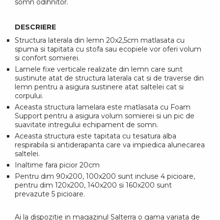
somn odihnitor.
DESCRIERE
Structura laterala din lemn 20x2,5cm matlasata cu
spuma si tapitata cu stofa sau ecopiele vor oferi volum
si confort somierei.
Lamele fixe verticale realizate din lemn care sunt
sustinute atat de structura laterala cat si de traverse din
lemn pentru a asigura sustinere atat saltelei cat si
corpului.
Aceasta structura lamelara este matlasata cu Foam
Support pentru a asigura volum somierei si un pic de
suavitate intregului echipament de somn.
Aceasta structura este tapitata cu tesatura alba
respirabila si antiderapanta care va impiedica alunecarea
saltelei.
Inaltime fara picior 20cm
Pentru dim 90x200, 100x200 sunt incluse 4 picioare,
pentru dim 120x200, 140x200 si 160x200 sunt
prevazute 5 picioare.
Ai la dispozitie in magazinul Salterra o gama variata de