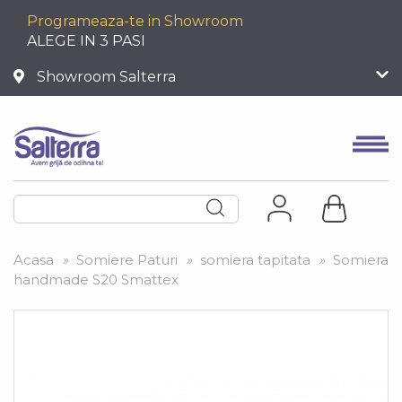
Programeaza-te in Showroom
ALEGE IN 3 PASI
Showroom Salterra
Acasa
»
Somiere Paturi
»
somiera tapitata
»
Somiera
handmade S20 Smattex