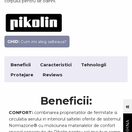
corpului pentru se odihni.
GHID:
Cum imi aleg salteaua?
Beneficii
Caracteristici
Tehnologii
Protejare
Reviews
Beneficii:
«
Cu
CONFORT:
combinarea proprietatilor de fermitate si
circulatia aerului in interiorul saltelei oferite de sistemul
Normazone® cu moliciunea materialelor de confort