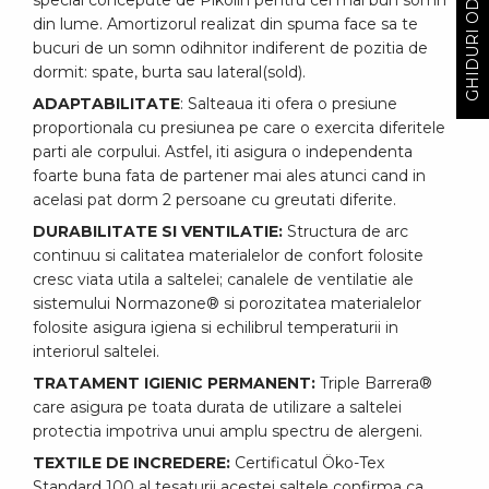
GHIDURI ODIHNA
special concepute de Pikolin pentru cel mai bun somn
din lume. Amortizorul realizat din spuma face sa te
bucuri de un somn odihnitor indiferent de pozitia de
dormit: spate, burta sau lateral(sold).
ADAPTABILITATE
: Salteaua iti ofera o presiune
proportionala cu presiunea pe care o exercita diferitele
parti ale corpului. Astfel, iti asigura o independenta
foarte buna fata de partener mai ales atunci cand in
acelasi pat dorm 2 persoane cu greutati diferite.
DURABILITATE SI VENTILATIE:
Structura de arc
continuu si calitatea materialelor de confort folosite
cresc viata utila a saltelei; canalele de ventilatie ale
sistemului Normazone® si porozitatea materialelor
folosite asigura igiena si echilibrul temperaturii in
interiorul saltelei.
TRATAMENT IGIENIC PERMANENT:
Triple Barrera®
care asigura pe toata durata de utilizare a saltelei
protectia impotriva unui amplu spectru de alergeni.
TEXTILE DE INCREDERE:
Certificatul Öko-Tex
Standard 100 al tesaturii acestei saltele confirma ca