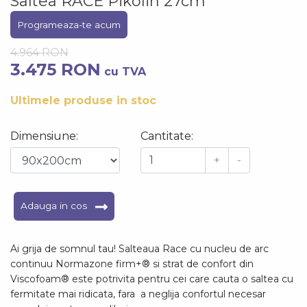
Saltea RACE Pikolin 27cm
Programeaza-te acum
4.964 RON
3.475 RON
cu TVA
Ultimele produse in stoc
Dimensiune:
Cantitate:
+
-
Adauga in cos
Ai grija de somnul tau! Salteaua Race cu nucleu de arc
continuu Normazone firm+® si strat de confort din
Viscofoam® este potrivita pentru cei care cauta o saltea cu
fermitate mai ridicata, fara a neglija confortul necesar