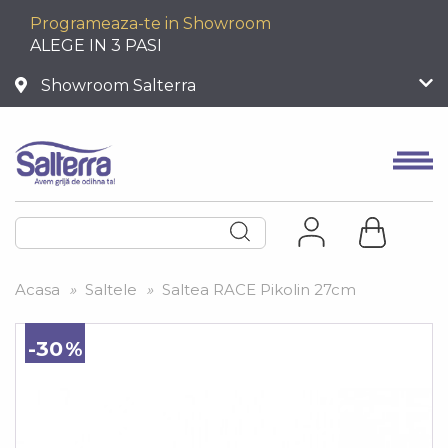
Programeaza-te in Showroom
ALEGE IN 3 PASI
Showroom Salterra
Acasa
»
Saltele
»
Saltea RACE Pikolin 27cm
-30