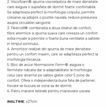
2. Viscofoam®: spuma viscoelastica de mare densitate
care asigura o suprafata de dormit foarte confortabila.
Se adapteaza perfect la morfologia corpului, permite
coloanei sa adopte o pozitie naurala, reduce presiunea
asupra circulatiei sangvine.
3. Fibercell®: combinatia a doua straturi de confort,
fibre atermice si spuma suava care creeaza un confort
extra-moale si permite o foarte buna ventilatie a saltelei
in timpul somnului.
4. Amortizor realizat din spuma de mare densitate
pentru un confort maxim, care se adapteaza perfect la
morfologia fiecaruia.
5. Bloc de arcuri Normazone Firm+®: asigura o
fermitate ridicata dar si adaptabilitate la morfologia
celui care doarme pe saltea gratie celor 5 zone de
confort. Ofera o independenta buna fata de partener,
fiecare se bucura se zona sa de dormit.
6. Patru manere laterale pentru manevrare usoara.
INALTIME
: ±27cm