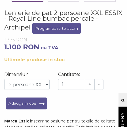
Lenjerie de pat 2 persoane XXL ESSIX
- Royal Line bumbac percale -
Archipel
Programeaza-te acum
1.375 RON
1.100 RON
cu TVA
Ultimele produse in stoc
Dimensiuni:
Cantitate:
+
-
«
Cu
Adauga in cos
Marca Essix
inseamna pasiune pentru textile de calitate.