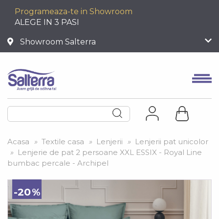
Programeaza-te in Showroom
ALEGE IN 3 PASI
Showroom Salterra
Acasa
»
Textile casa
»
Lenjerii
»
Lenjerii pat unicolor
»
Lenjerie de pat 2 persoane XXL ESSIX - Royal Line
bumbac percale - Archipel
-20