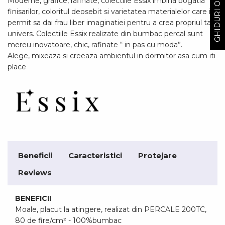
GHIDURI ODIHNA
Moderne, grafice, rafinate, colectiile Essix imbina bogatia
finisarilor, coloritul deosebit si varietatea materialelor care iti
permit sa dai frau liber imaginatiei pentru a crea propriul tau
univers. Colectiile Essix realizate din bumbac percal sunt
mereu inovatoare, chic, rafinate “ in pas cu moda”.
Alege, mixeaza si creeaza ambientul in dormitor asa cum iti
place
Beneficii
Caracteristici
Protejare
Reviews
BENEFICII
Moale, placut la atingere, realizat din PERCALE 200TC,
80 de fire/cm² - 100%bumbac