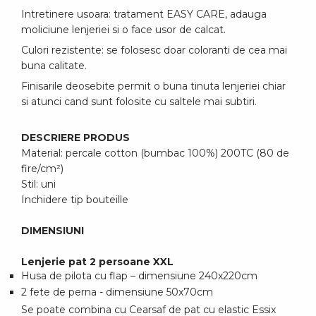
Intretinere usoara: tratament EASY CARE, adauga
moliciune lenjeriei si o face usor de calcat.
Culori rezistente: se folosesc doar coloranti de cea mai
buna calitate.
Finisarile deosebite permit o buna tinuta lenjeriei chiar
si atunci cand sunt folosite cu saltele mai subtiri.
DESCRIERE PRODUS
Material: percale cotton (bumbac 100%) 200TC (80 de
fire/cm²)
Stil: uni
Inchidere tip bouteille
DIMENSIUNI
Lenjerie pat 2 persoane XXL
Husa de pilota cu flap – dimensiune 240x220cm
2 fete de perna - dimensiune 50x70cm
Se poate combina cu Cearsaf de pat cu elastic Essix