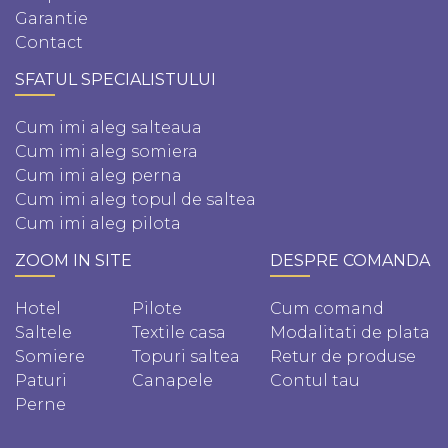
Garantie
Contact
SFATUL SPECIALISTULUI
Cum imi aleg salteaua
Cum imi aleg somiera
Cum imi aleg perna
Cum imi aleg topul de saltea
Cum imi aleg pilota
ZOOM IN SITE
DESPRE COMANDA
Hotel
Pilote
Cum comand
Saltele
Textile casa
Modalitati de plata
Somiere
Topuri saltea
Retur de produse
Paturi
Canapele
Contul tau
Perne