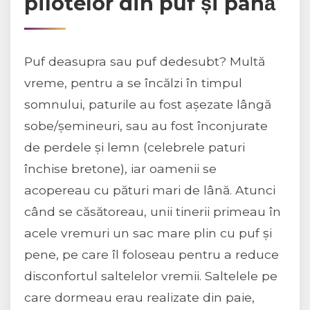
pilotelor din puf și pană
Puf deasupra sau puf dedesubt? Multă
vreme, pentru a se încălzi în timpul
somnului, paturile au fost așezate lângă
sobe/șemineuri, sau au fost înconjurate
de perdele și lemn (celebrele paturi
închise bretone), iar oamenii se
acopereau cu pături mari de lână. Atunci
când se căsătoreau, unii tinerii primeau în
acele vremuri un sac mare plin cu puf și
pene, pe care îl foloseau pentru a reduce
disconfortul saltelelor vremii. Saltelele pe
care dormeau erau realizate din paie,