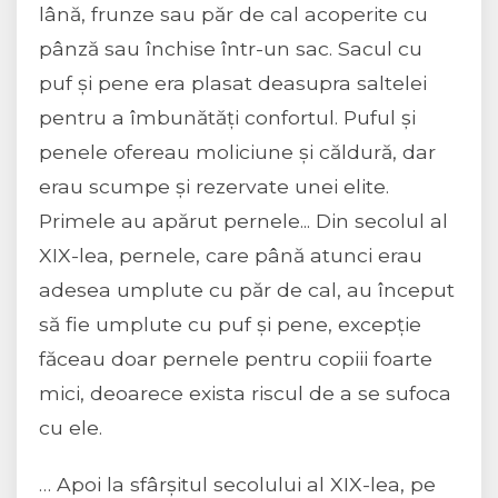
lână, frunze sau păr de cal acoperite cu
pânză sau închise într-un sac. Sacul cu
puf și pene era plasat deasupra saltelei
pentru a îmbunătăți confortul. Puful și
penele ofereau moliciune și căldură, dar
erau scumpe și rezervate unei elite.
Primele au apărut pernele... Din secolul al
XIX-lea, pernele, care până atunci erau
adesea umplute cu păr de cal, au început
să fie umplute cu puf și pene, excepție
făceau doar pernele pentru copiii foarte
mici, deoarece exista riscul de a se sufoca
cu ele.
… Apoi la sfârșitul secolului al XIX-lea, pe